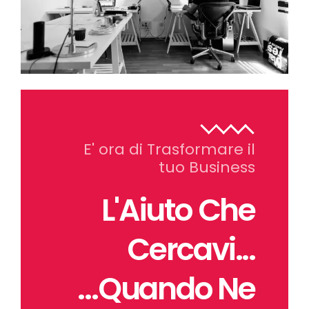
E' ora di Trasformare il
tuo Business
L'Aiuto Che
Cercavi...
...Quando Ne