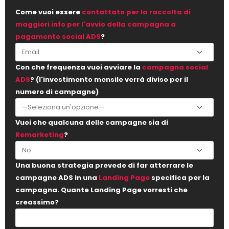
Come vuoi essere
contattato per la raccolta di
maggiori info per l'avvio della campagna a
pagamento social ADS
?
Con che frequenza vuoi avviare la
campagna social
ADS
? (l'investimento mensile verrà diviso per il
numero di campagne)
Vuoi che qualcuna delle campagne sia di
Remarketing
?
Una buona strategia prevede di far atterrare le
campagne ADS in una
Landing Page
specifica per la
campagna. Quante Landing Page vorresti che
creassimo?