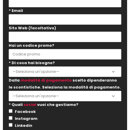
* Email
Sito Web (facoltativo)
Hai un codice promo?
* Di cosa hai bisogno?
Dalla
modalità di pagamento
scelto dipenderanno
le scontistiche. Seleziona la modalità di pagamento.
* Quali
social
vuoi che gestiamo?
Facebook
Instagram
Linkedin