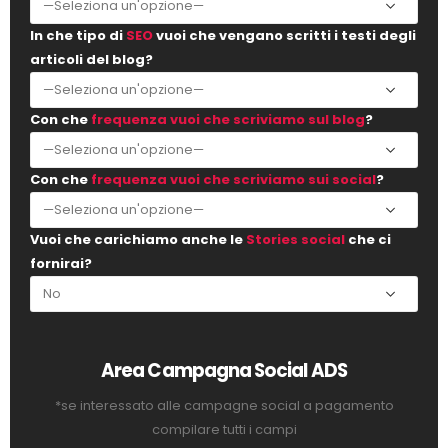
In che tipo di
SEO
vuoi che vengano scritti i testi degli
articoli del blog?
Con che
frequenza vuoi che scriviamo sul blog
?
Con che
frequenza vuoi che scriviamo sui social
?
Vuoi che carichiamo anche le
Stories social
che ci
fornirai?
Area Campagna Social ADS
*se interessato alle campagne social a pagamento
compilare tutti i campi