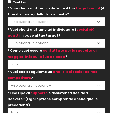
Twitter
* Vuoi che ti aiutiamo a definire il tuo
target social
(il
tipo di cliente) della tua attività?
* Vuoi che ti aiutiamo ad individuare i
social più
adatti
in base al tuo target?
* Come vuoi essere
contattato per la raccolta di
maggiori info sulla tua azienda
?
* Vuoi che eseguiamo un
analisi dei social dei tuoi
competitors
?
* Che tipo di
supporto
e assistenza desideri
ricevere? (Ogni opzione comprende anche quelle
precedenti)