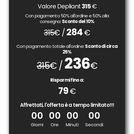
Valore Depliant
315
€
Con pagamento 50% all'ordine e 50% alla
consegna:
Sconto del 10%
284
315
€ /
€
Con pagamento totale all'ordine:
Sconto di circa
25%
236
315
€ /
€
Risparmi fino a:
79
€
Affrettati, l'offerta è a tempo limitato!!!
00
00
00
00
Giorni
Ore
Minuti
Secondi