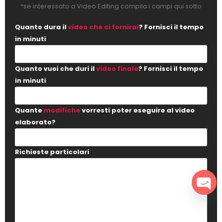
*se interessato a Video Editing compila i campi qui sotto
Quanto dura il
video che ci fornirai
? Fornisci il tempo
in minuti
Quanto vuoi che duri il
video finale
? Fornisci il tempo
in minuti
Quante
modifiche
vorresti poter eseguire al video
elaborato?
Richieste particolari
Open