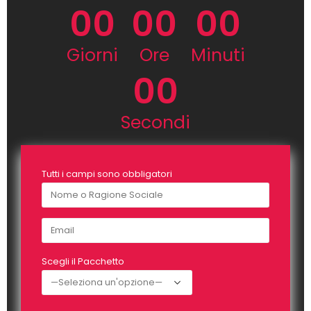
00
00
00
Giorni
Ore
Minuti
00
Secondi
Tutti i campi sono obbligatori
Scegli il Pacchetto