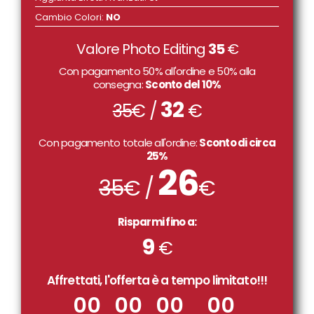
Cambio Colori
:
NO
Valore Photo Editing
35
€
Con pagamento 50% all'ordine e 50% alla
consegna:
Sconto del 10%
32
35
€ /
€
Con pagamento totale all'ordine:
Sconto di circa
25%
26
35
€ /
€
Risparmi fino a:
9
€
Affrettati, l'offerta è a tempo limitato!!!
00
00
00
00