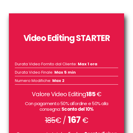
Video Editing STARTER
Durata Video Fornito dal Cliente
:
Max 1 ora
Durata Video Finale
:
Max 5 min
Numero Modifiche
:
Max 2
Valore Video Editing
185
€
Con pagamento 50% all'ordine e 50% alla
consegna:
Sconto del 10%
167
185
€ /
€