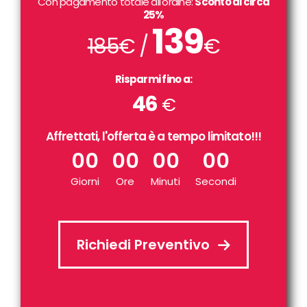
Con pagamento totale all'ordine:
Sconto di circa
25%
139
185
€ /
€
Risparmi fino a:
46
€
Affrettati, l'offerta è a tempo limitato!!!
00
00
00
00
Giorni
Ore
Minuti
Secondi
Richiedi Preventivo