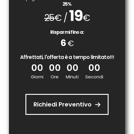
25%
19
25
€ /
€
Risparmi fino a:
6
€
Affrettati, l'offerta è a tempo limitato!!!
00
00
00
00
Giorni
Ore
Minuti
Secondi
Richiedi Preventivo