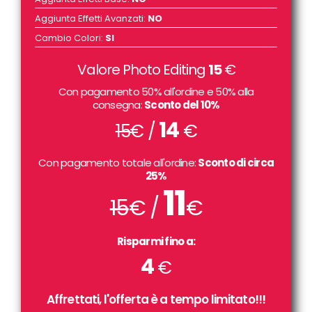
Aggiunta Effetti Avanzati
:
NO
Cambio Colori
:
SI
Valore Photo Editing
15
€
Con pagamento 50% all'ordine e 50% alla
consegna:
Sconto del 10%
14
15
€ /
€
Con pagamento totale all'ordine:
Sconto di circa
25%
11
15
€ /
€
Risparmi fino a:
4
€
Affrettati, l'offerta è a tempo limitato!!!