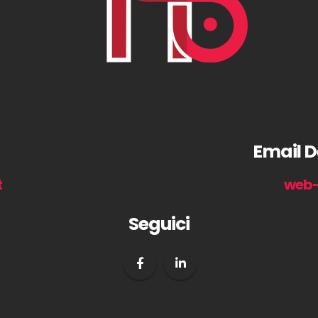
Email D
t
web-
Seguici